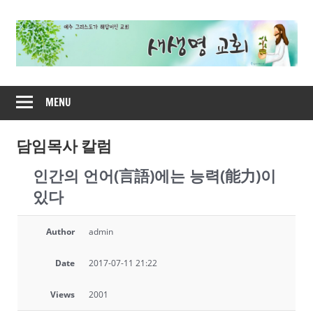
Skip
to
content
새
MENU
생
명
담임목사 칼럼
인간의 언어(言語)에는 능력(能力)이
교
있다
회
Author
admin
Date
2017-07-11 21:22
Views
2001