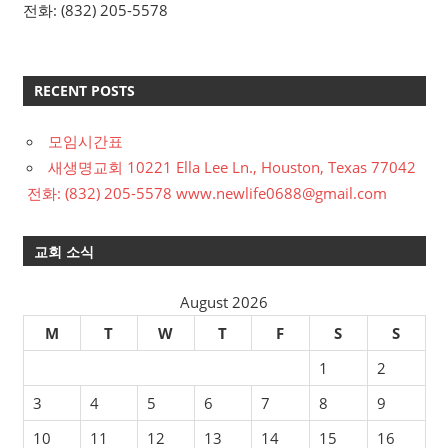
전화: (832) 205-5578
RECENT POSTS
모임시간표
새생명교회 10221 Ella Lee Ln., Houston, Texas 77042
전화: (832) 205-5578 www.newlife0688@gmail.com
교회 소식
August 2026
M
T
W
T
F
S
S
1
2
3
4
5
6
7
8
9
10
11
12
13
14
15
16