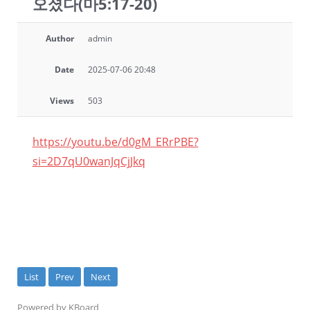
오셨다(마5:17-20)
Author
admin
Date
2025-07-06 20:48
Views
503
https://youtu.be/d0gM_ERrPBE?
si=2D7qU0wanJqCjJkq
List
Prev
Next
Powered by KBoard