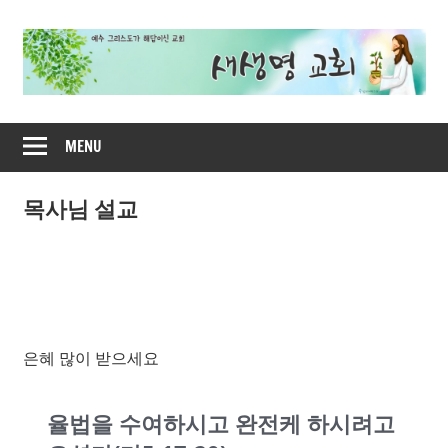
Skip
to
content
새
MENU
생
명
목사님 설교
교
회
은혜 많이 받으세요
율법을 수여하시고 완전케 하시려고