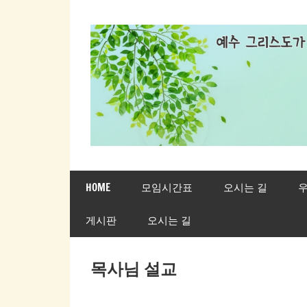
Skip
to
content
새
HOME
모임시간표
오시는 길
우
생
게시판
오시는 길
명
교
목사님 설교
회