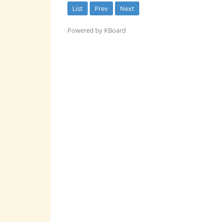
List
Prev
Next
Powered by KBoard