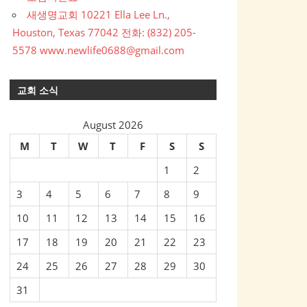
새생명교회 10221 Ella Lee Ln.,
Houston, Texas 77042 전화: (832) 205-
5578 www.newlife0688@gmail.com
교회 소식
August 2026
M
T
W
T
F
S
S
1
2
3
4
5
6
7
8
9
10
11
12
13
14
15
16
17
18
19
20
21
22
23
24
25
26
27
28
29
30
31