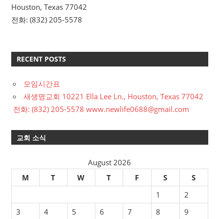
Houston, Texas 77042
전화: (832) 205-5578
RECENT POSTS
모임시간표
새생명교회 10221 Ella Lee Ln., Houston, Texas 77042
전화: (832) 205-5578 www.newlife0688@gmail.com
교회 소식
August 2026
M
T
W
T
F
S
S
1
2
3
4
5
6
7
8
9