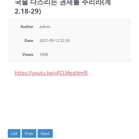
국을 다스리는 권세를 주리라(계
2.18-29)
Author
admin
Date
2021-09-12 22:26
Views
1856
https://youtu.be/vFCLMgqNmlE
List
Prev
Next