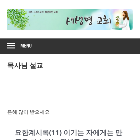
Skip
to
content
새
MENU
생
명
목사님 설교
교
회
은혜 많이 받으세요
요한계시록(11) 이기는 자에게는 만