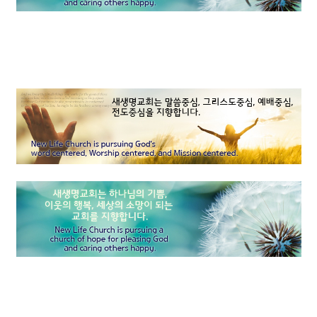
믿음, 소망, 사랑
우리의 중심을 보시는 하나님
성경적 결혼관
소그룹 나눔