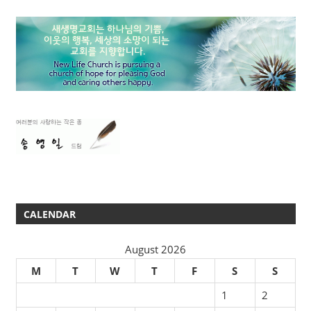
믿음, 소망, 사랑
우리의 중심을 보시는 하나님
성경적 결혼관
소그룹 나눔
CALENDAR
August 2026
M
T
W
T
F
S
S
1
2