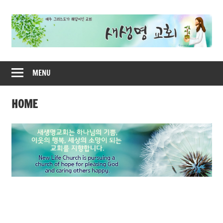
Skip
to
content
새
MENU
생
명
HOME
교
회