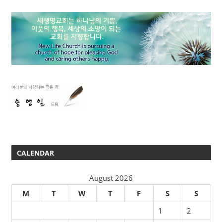
믿음, 소망, 사랑
우리의 중심을 보시는 하나님
성경적 결혼관
소그룹 나눔
CALENDAR
August 2026
M
T
W
T
F
S
S
1
2