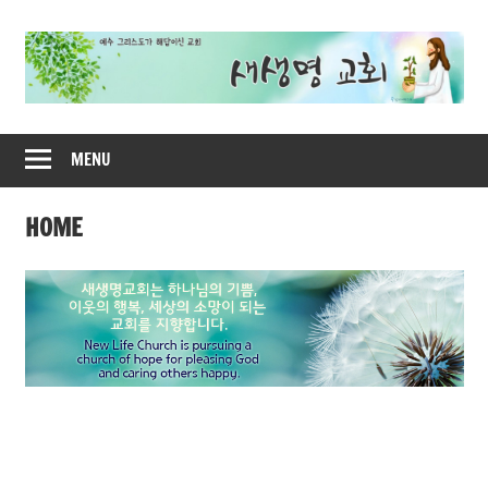
Skip
to
content
새
MENU
생
명
HOME
교
회