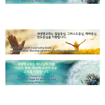
믿음, 소망, 사랑
우리의 중심을 보시는 하나님
성경적 결혼관
소그룹 나눔