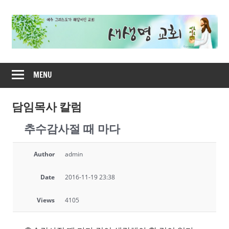
Skip
to
content
새
MENU
생
명
담임목사 칼럼
추수감사절 때 마다
교
회
Author
admin
Date
2016-11-19 23:38
Views
4105