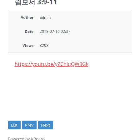
립보서 3:9-11
Author
admin
Date
2018-07-16 02:37
Views
3298
https://youtu.be/yZChluQW9Gk
List
Prev
Next
Powered by KBoard