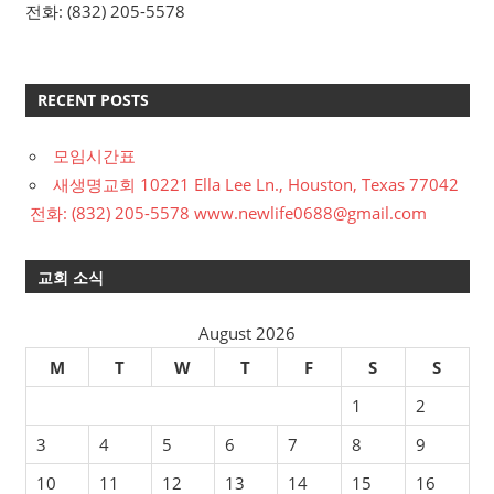
전화: (832) 205-5578
RECENT POSTS
모임시간표
새생명교회 10221 Ella Lee Ln., Houston, Texas 77042
전화: (832) 205-5578 www.newlife0688@gmail.com
교회 소식
August 2026
M
T
W
T
F
S
S
1
2
3
4
5
6
7
8
9
10
11
12
13
14
15
16