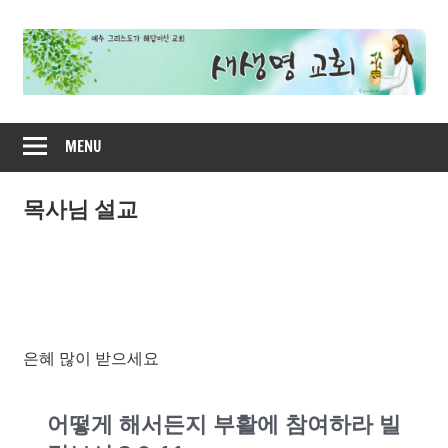
Skip
to
content
새
MENU
생
명
목사님 설교
교
회
은혜 많이 받으세요
어떻게 해서든지 부활에 참여하라 빌