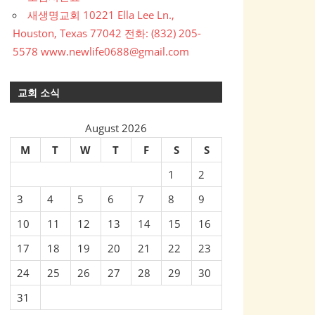
새생명교회 10221 Ella Lee Ln.,
Houston, Texas 77042 전화: (832) 205-
5578 www.newlife0688@gmail.com
교회 소식
August 2026
M
T
W
T
F
S
S
1
2
3
4
5
6
7
8
9
10
11
12
13
14
15
16
17
18
19
20
21
22
23
24
25
26
27
28
29
30
31