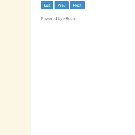
List
Prev
Next
Powered by KBoard