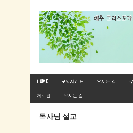
Skip
to
content
새
HOME
모임시간표
오시는 길
우
생
게시판
오시는 길
명
교
목사님 설교
회