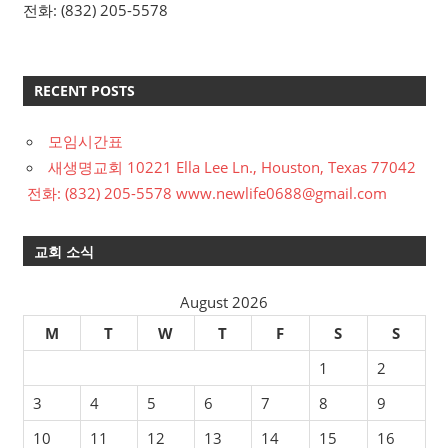
전화: (832) 205-5578
RECENT POSTS
모임시간표
새생명교회 10221 Ella Lee Ln., Houston, Texas 77042
전화: (832) 205-5578 www.newlife0688@gmail.com
교회 소식
August 2026
M
T
W
T
F
S
S
1
2
3
4
5
6
7
8
9
10
11
12
13
14
15
16