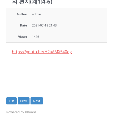
의 편지(계1:4-6)
Author
admin
Date
2021-07-18 21:43
Views
1426
https://youtu.be/H2aAMX540dg
List
Prev
Next
Powered by KBoard