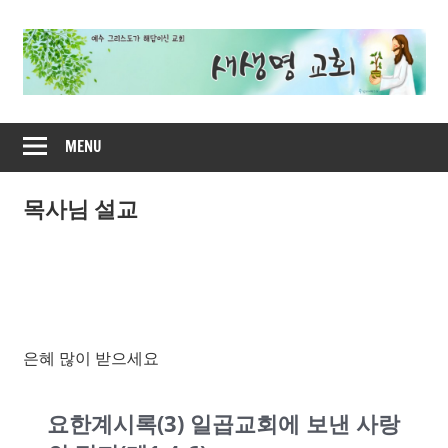
Skip
to
content
새
MENU
생
명
목사님 설교
교
회
은혜 많이 받으세요
요한계시록(3) 일곱교회에 보낸 사랑