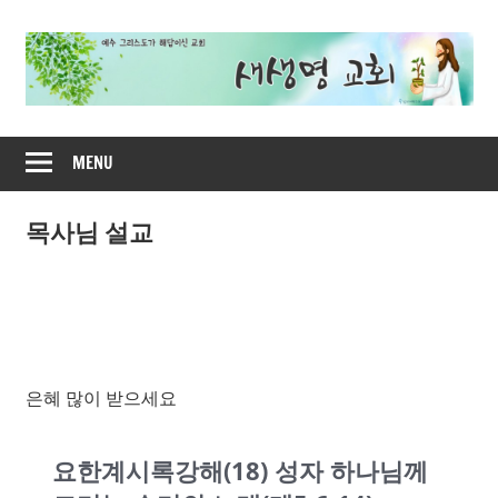
Skip
to
content
새
MENU
생
명
목사님 설교
교
회
은혜 많이 받으세요
요한계시록강해(18) 성자 하나님께