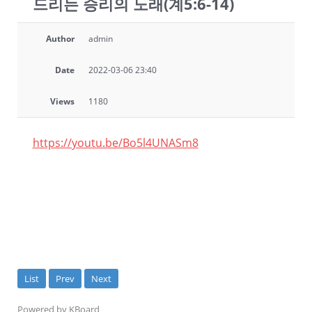
드리는 승리의 노래(계5:6-14)
Author
admin
Date
2022-03-06 23:40
Views
1180
https://youtu.be/Bo5l4UNASm8
List
Prev
Next
Powered by KBoard