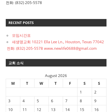
전화: (832) 205-5578
RECENT POSTS
모임시간표
새생명교회 10221 Ella Lee Ln., Houston, Texas 77042
전화: (832) 205-5578 www.newlife0688@gmail.com
교회 소식
August 2026
M
T
W
T
F
S
S
1
2
3
4
5
6
7
8
9
10
11
12
13
14
15
16