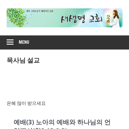
Skip
to
content
새
MENU
생
명
목사님 설교
교
회
은혜 많이 받으세요
예배(3) 노아의 예배와 하나님의 언