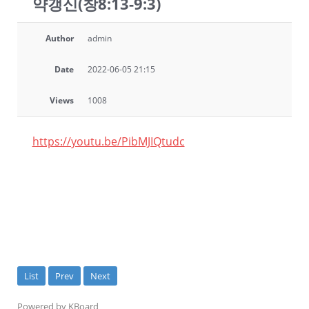
약갱신(창8:13-9:3)
Author
admin
Date
2022-06-05 21:15
Views
1008
https://youtu.be/PibMJIQtudc
List
Prev
Next
Powered by KBoard