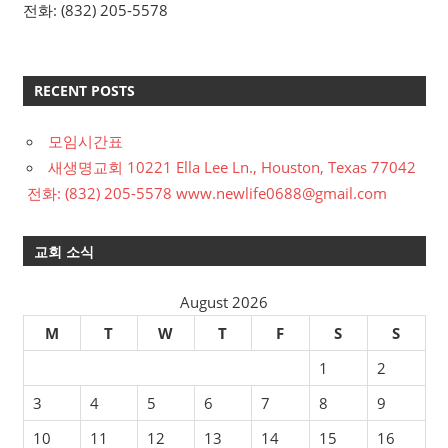
전화: (832) 205-5578
RECENT POSTS
모임시간표
새생명교회 10221 Ella Lee Ln., Houston, Texas 77042
전화: (832) 205-5578 www.newlife0688@gmail.com
교회 소식
August 2026
M
T
W
T
F
S
S
1
2
3
4
5
6
7
8
9
10
11
12
13
14
15
16